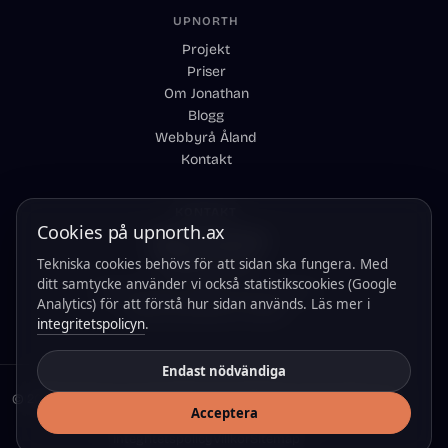
UPNORTH
Projekt
Priser
Om Jonathan
Blogg
Webbyrå Åland
Kontakt
KONTAKT
Cookies på upnorth.ax
+358 457 359 8018
info@upnorth.ax
Tekniska cookies behövs för att sidan ska fungera. Med
ditt samtycke använder vi också statistikscookies (Google
Svar inom 24 h, oftast inom en timme
Analytics) för att förstå hur sidan används. Läs mer i
22100 Mariehamn, Åland
integritetspolicyn
.
Endast nödvändiga
© 2026 UpNorth. Grundat 2025. Alla rättigheter reserverade. · FO-
Acceptera
nummer: 3336119-5
Integritetspolicy
Villkor
Sitemap